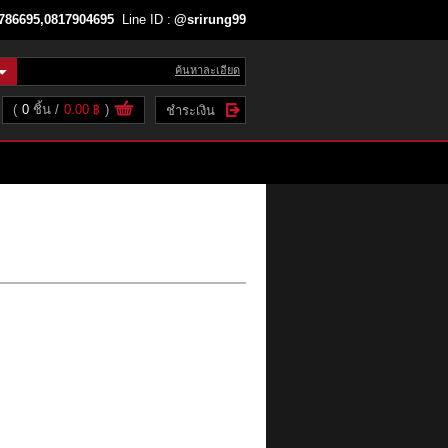
786695,0817904695
Line ID :
@srirung99
ค้นหาละเอียด
(
0
ชิ้น
0.00 ฿
)
ชำระเงิน