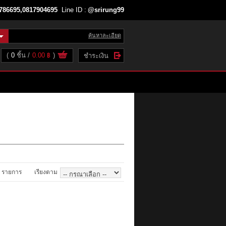
786695,0817904695
Line ID :
@srirung99
ค้นหาละเอียด
(
0
ชิ้น
0.00 ฿
)
ชำระเงิน
รายการ
เรียงตาม