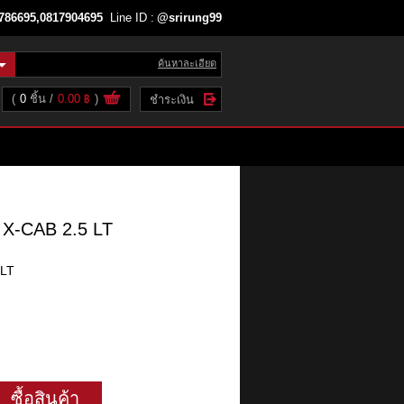
786695,0817904695
Line ID :
@srirung99
ค้นหาละเอียด
(
0
ชิ้น
0.00 ฿
)
ชำระเงิน
-CAB 2.5 LT
LT
ซื้อสินค้า