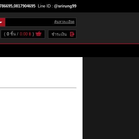
786695,0817904695
Line ID :
@srirung99
ค้นหาละเอียด
(
0
ชิ้น
0.00 ฿
)
ชำระเงิน