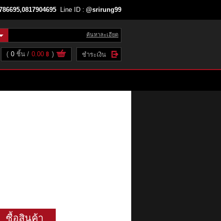
786695,0817904695
Line ID :
@srirung99
ค้นหาละเอียด
(
0
ชิ้น
0.00 ฿
)
ชำระเงิน
ซื้อสินค้า